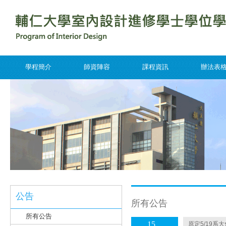
學程簡介
師資陣容
課程資訊
辦法表
公告
所有公告
所有公告
15
原定5/19系