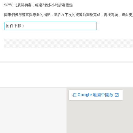
9/25(一)展開初審，經過3個多小時評審指點
同學們獲得豐富與專業的指點，期許在下次的複審前調整完成，再接再厲、邁向更
附件下載：