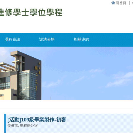
回首頁
課程資訊
辦法表格
相關連結
[活動]109級畢業製作-初審
發佈者: 學程辦公室