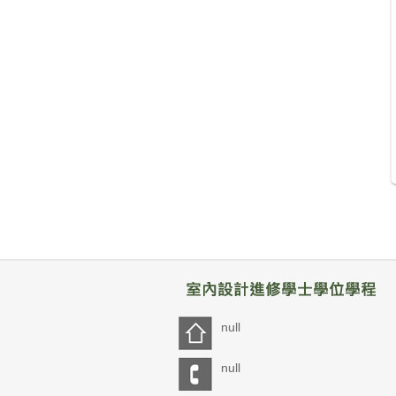
null
null