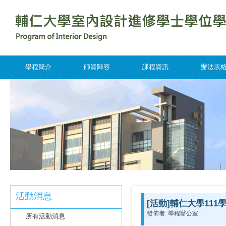
學程簡介
師資陣容
課程資訊
辦法表
活動消息
[活動]輔仁大學11
發佈者: 學程辦公室
所有活動消息