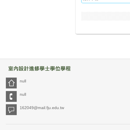
null
null
162049@mail.fju.edu.tw